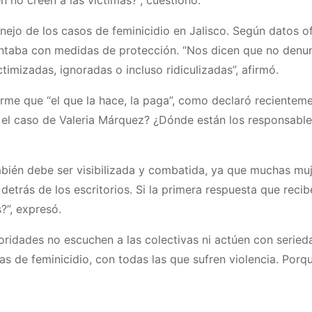
o de los casos de feminicidio en Jalisco. Según datos ofic
ontaba con medidas de protección. “Nos dicen que no denun
timizadas, ignoradas o incluso ridiculizadas”, afirmó.
firme que “el que la hace, la paga”, como declaró reciente
Y el caso de Valeria Márquez? ¿Dónde están los responsabl
 también debe ser visibilizada y combatida, ya que muchas m
 detrás de los escritorios. Si la primera respuesta que rec
?”, expresó.
ridades no escuchen a las colectivas ni actúen con serieda
s de feminicidio, con todas las que sufren violencia. Porq