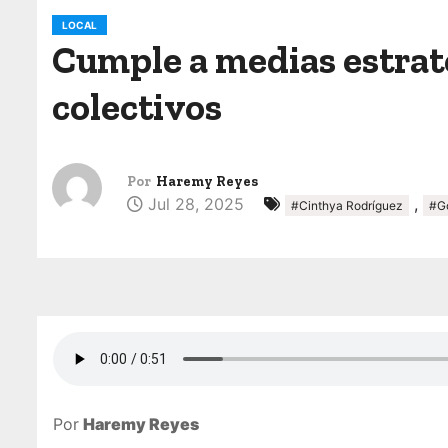
o
LOCAL
Cumple a medias estrate
colectivos
Por
Haremy Reyes
Jul 28, 2025
,
#Cinthya Rodríguez
#Go
Por
Haremy Reyes