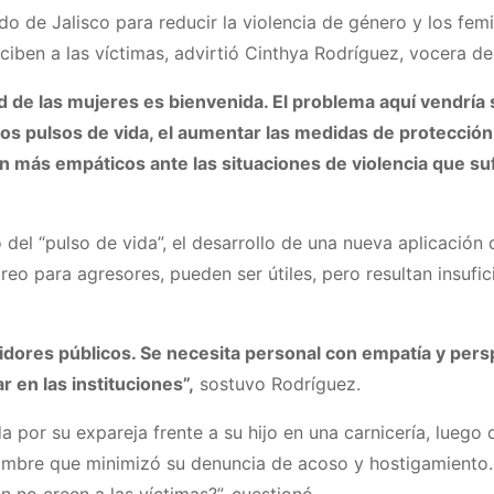
 de Jalisco para reducir la violencia de género y los femini
iben a las víctimas, advirtió Cinthya Rodríguez, vocera del
d de las mujeres es bienvenida. El problema aquí vendría 
os pulsos de vida, el aumentar las medidas de protección
 más empáticos ante las situaciones de violencia que su
 del “pulso de vida”, el desarrollo de una nueva aplicació
reo para agresores, pueden ser útiles, pero resultan insu
vidores públicos. Se necesita personal con empatía y persp
 en las instituciones”,
sostuvo Rodríguez.
 por su expareja frente a su hijo en una carnicería, luego 
mbre que minimizó su denuncia de acoso y hostigamiento. 
n no creen a las víctimas?”, cuestionó.