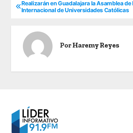
Realizarán en Guadalajara la Asamblea de 
N
Internacional de Universidades Católicas
a
v
e
Por
Haremy Reyes
g
a
c
i
ó
n
d