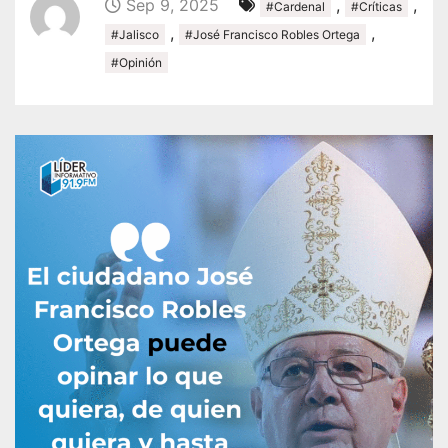
Sep 9, 2025
,
,
#Cardenal
#Críticas
,
,
#Jalisco
#José Francisco Robles Ortega
#Opinión