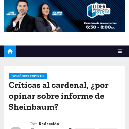
o
OPINIÓN DEL EXPERTO
Críticas al cardenal, ¿por
opinar sobre informe de
Sheinbaum?
Por
Redacción