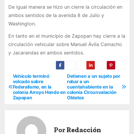
De igual manera se hizo un cierre la circulación en
ambos sentidos de la avenida 8 de Julio y
Washington.
En tanto en el municipio de Zapopan hay cierre a la
circulación vehicular sobre Manuel Ávila Camacho
y Jacarandas en ambos sentidos.
Vehículo terminó
Detienen a un sujeto por
N
volcado sobre
robar a un
Federalismo, en la
cuentahabiente en la
a
colonia Arroyo Hondo en
colonia Circunvalación
Zapopan
Oblatos
v
e
g
Por
Redacción