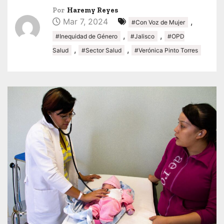
Por
Haremy Reyes
Mar 7, 2024
,
#Con Voz de Mujer
,
,
#Inequidad de Género
#Jalisco
#OPD
,
,
Salud
#Sector Salud
#Verónica Pinto Torres