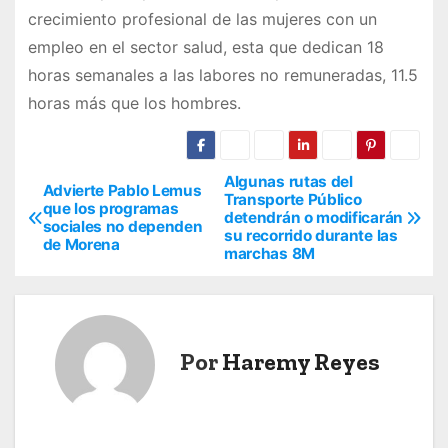
crecimiento profesional de las mujeres con un
empleo en el sector salud, esta que dedican 18
horas semanales a las labores no remuneradas, 11.5
horas más que los hombres.
Algunas rutas del
N
Advierte Pablo Lemus
Transporte Público
que los programas
detendrán o modificarán
a
sociales no dependen
su recorrido durante las
de Morena
marchas 8M
v
e
g
Por
Haremy Reyes
a
c