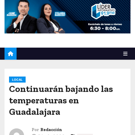
o
LOCAL
Continuarán bajando las
temperaturas en
Guadalajara
Por
Redacción