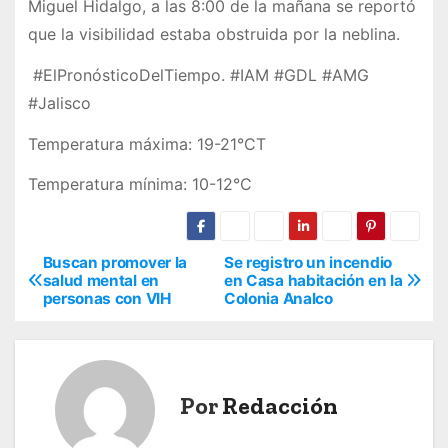
Miguel Hidalgo, a las 8:00 de la mañana se reportó
que la visibilidad estaba obstruida por la neblina.
#ElPronósticoDelTiempo. #IAM #GDL #AMG
#Jalisco
Temperatura máxima: 19-21°CT
Temperatura mínima: 10-12°C
Buscan promover la
Se registro un incendio
N
salud mental en
en Casa habitación en la
personas con VIH
Colonia Analco
a
v
e
Por
Redacción
g