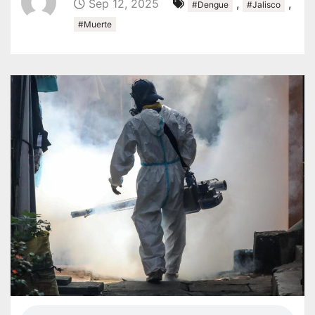
Sep 12, 2025
,
,
#Dengue
#Jalisco
#Muerte