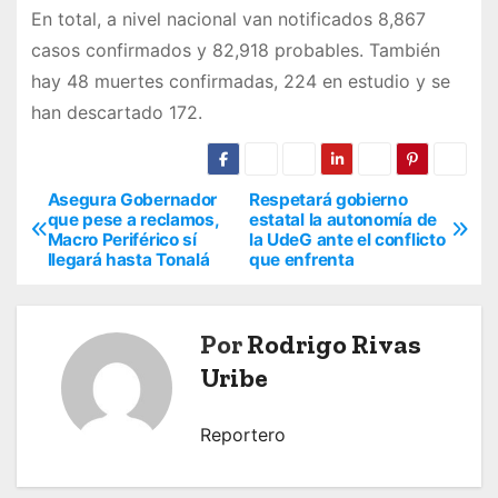
En total, a nivel nacional van notificados 8,867
casos confirmados y 82,918 probables. También
hay 48 muertes confirmadas, 224 en estudio y se
han descartado 172.
Asegura Gobernador
Respetará gobierno
N
que pese a reclamos,
estatal la autonomía de
Macro Periférico sí
la UdeG ante el conflicto
a
llegará hasta Tonalá
que enfrenta
v
e
Por
Rodrigo Rivas
Uribe
g
a
Reportero
c