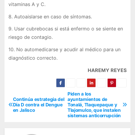
vitaminas A y C.
8. Autoaislarse en caso de síntomas.
9. Usar cubrebocas si está enfermo o se siente en
riesgo de contagio.
10. No automedicarse y acudir al médico para un
diagnóstico correcto.
HAREMY REYES
Piden a los
N
Continúa estrategia del
ayuntamientos de
Día D contra el Dengue
Tonalá, Tlaquepaque y
a
en Jalisco
Tlajomulco, que instalen
sistemas anticorrupción
v
e