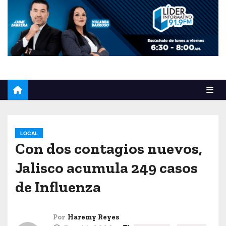
o
LOCAL
Con dos contagios nuevos,
Jalisco acumula 249 casos
de Influenza
Por
Haremy Reyes