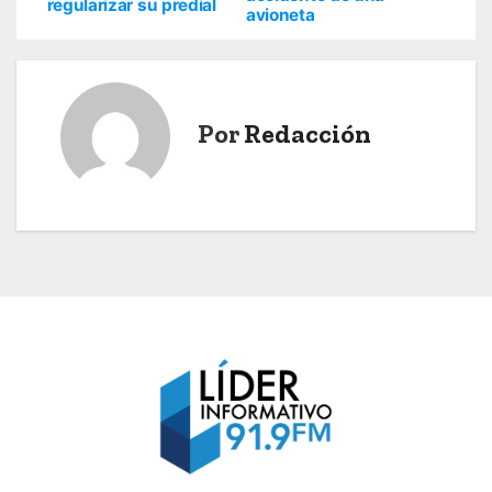
regularizar su predial
avioneta
v
e
g
Por
Redacción
a
c
i
ó
n
d
e
e