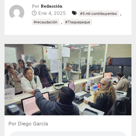
Por
Redacción
Ene 4, 2025
,
#5 mil contribuyentes
,
#recaudación
#Tlaquepaque
Por Diego García