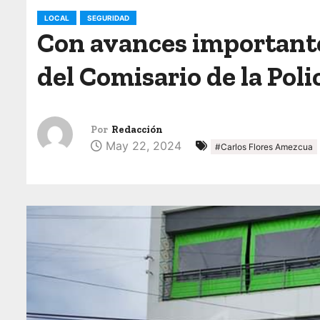
o
LOCAL
SEGURIDAD
Con avances importante
del Comisario de la Pol
Por
Redacción
May 22, 2024
#Carlos Flores Amezcua