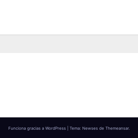
Funciona gracias a WordPress
|
Tema: Newses de
Themeansar
.