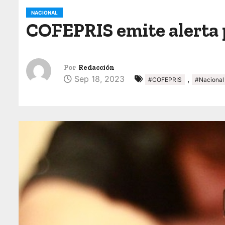
o
NACIONAL
COFEPRIS emite alerta
Por
Redacción
Sep 18, 2023
,
#COFEPRIS
#Nacional