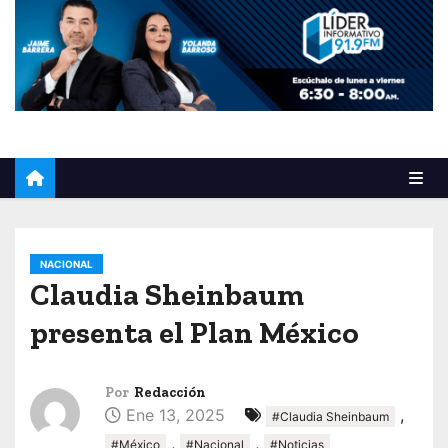
o
NACIONAL
Claudia Sheinbaum
presenta el Plan México
Por
Redacción
Ene 13, 2025
,
#Claudia Sheinbaum
,
,
#México
#Nacional
#Noticias