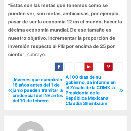
“Éstas son las metas que tenemos como se
pueden ver, son metas, ambiciosas, por ejemplo,
pasar de ser la economía 12 en el mundo, hacer la
décima economía mundial. De ese tamaño es
nuestro objetivo. Incrementar la proporción de
inversión respecto al PIB por encima de 25 por
ciento”
, subrayó.
A 100 días de su
N
Jóvenes que cumplirán
gobierno, da informe en
18 años antes del 1 de
el Zócalo de la CDMX la
a
junio pueden tramitar la
Presidenta de la
credencial del INE antes
República Mexicana
v
del 10 de febrero
Claudia Sheinbaum
e
g