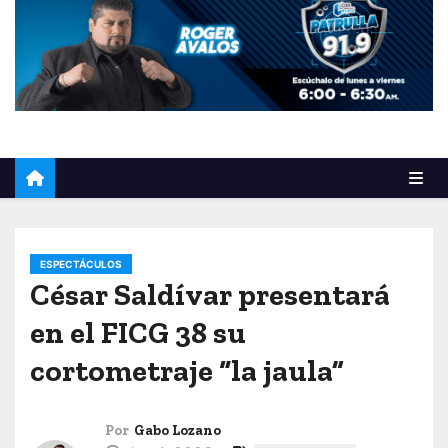
o
ESPECTÁCULOS
César Saldívar presentará
en el FICG 38 su
cortometraje “la jaula”
Por
Gabo Lozano