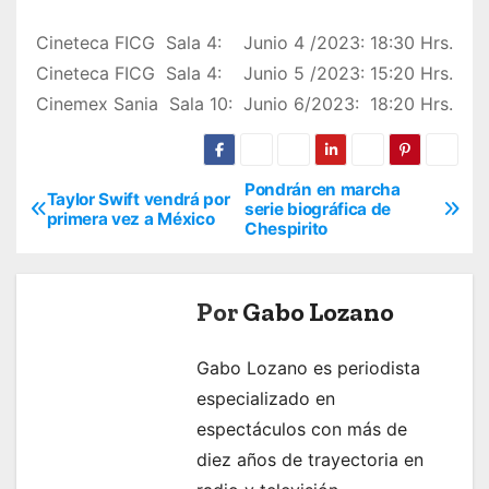
Cineteca FICG Sala 4: Junio 4 /2023: 18:30 Hrs.
Cineteca FICG Sala 4: Junio 5 /2023: 15:20 Hrs.
Cinemex Sania Sala 10: Junio 6/2023: 18:20 Hrs.
Pondrán en marcha
N
Taylor Swift vendrá por
serie biográfica de
primera vez a México
Chespirito
a
v
Por
Gabo Lozano
e
g
Gabo Lozano es periodista
especializado en
a
espectáculos con más de
c
diez años de trayectoria en