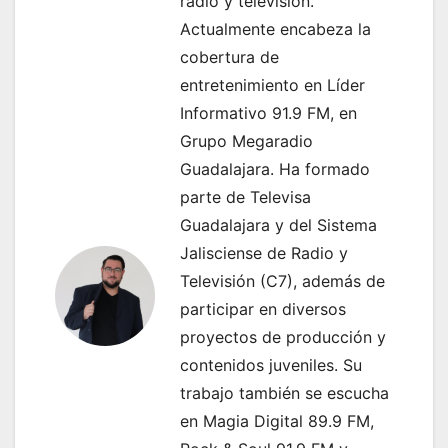
radio y televisión.
i
Actualmente encabeza la
ó
cobertura de
entretenimiento en Líder
n
Informativo 91.9 FM, en
d
Grupo Megaradio
e
Guadalajara. Ha formado
parte de Televisa
e
Guadalajara y del Sistema
n
Jalisciense de Radio y
Televisión (C7), además de
t
participar en diversos
r
proyectos de producción y
contenidos juveniles. Su
a
trabajo también se escucha
d
en Magia Digital 89.9 FM,