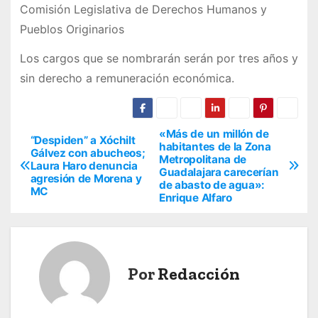
Comisión Legislativa de Derechos Humanos y
Pueblos Originarios
Los cargos que se nombrarán serán por tres años y
sin derecho a remuneración económica.
«Más de un millón de
N
“Despiden” a Xóchilt
habitantes de la Zona
Gálvez con abucheos;
Metropolitana de
a
Laura Haro denuncia
Guadalajara carecerían
agresión de Morena y
de abasto de agua»:
v
MC
Enrique Alfaro
e
g
Por
Redacción
a
c