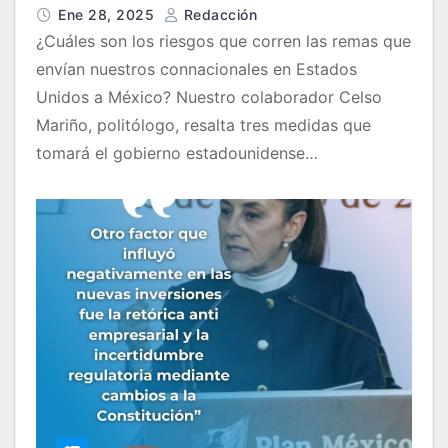
México? El politólogo Celso Mariño
Ene 28, 2025
Redacción
resalta tres medidas del Gobierno
¿Cuáles son los riesgos que corren las remas que
de Donald Trump que tendrán un
envían nuestros connacionales en Estados
impacto directo
Unidos a México? Nuestro colaborador Celso
Mariño, politólogo, resalta tres medidas que
tomará el gobierno estadounidense…