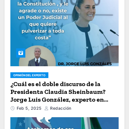
OPINIÓN DEL EXPERTO
¿Cuál es el doble discurso de la
Presidenta Claudia Sheinbaum?
Jorge Luis González, experto en
estudios jurídicos, nos lo explica
Feb 5, 2025
Redacción