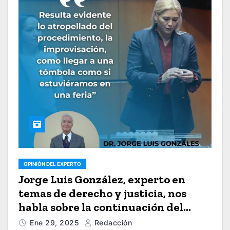
OPINIÓN DEL EXPERTO
Jorge Luis González, experto en
temas de derecho y justicia, nos
habla sobre la continuación del
«disparate» de la Reforma Judicial
Ene 29, 2025
Redacción