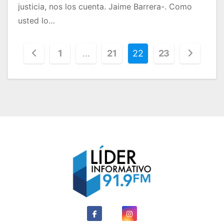
justicia, nos los cuenta. Jaime Barrera-. Como
usted lo…
P
1
…
21
22
23
a
g
i
n
a
c
i
ó