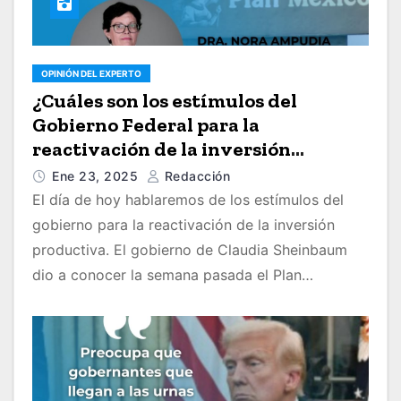
OPINIÓN DEL EXPERTO
¿Cuáles son los estímulos del
Gobierno Federal para la
reactivación de la inversión
productiva? Nuestra experta en
Ene 23, 2025
Redacción
economía, Nora Ampudia, nos los
El día de hoy hablaremos de los estímulos del
dice
gobierno para la reactivación de la inversión
productiva. El gobierno de Claudia Sheinbaum
dio a conocer la semana pasada el Plan…