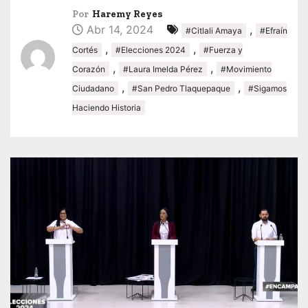
Por
Haremy Reyes
Abr 14, 2024
,
#Citlali Amaya
#Efraín
,
,
Cortés
#Elecciones 2024
#Fuerza y
,
,
Corazón
#Laura Imelda Pérez
#Movimiento
,
,
Ciudadano
#San Pedro Tlaquepaque
#Sigamos
Haciendo Historia