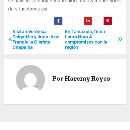
se Jalisco se habían mantenido relativamente libres
de situaciones así.
Visitan Verónica
En Tamazula, firma
N
Delgadillo y Juan José
Laura Haro 4
Frangie la Glorieta
compromisos con la
a
Chapalita
región
v
e
Por
Haremy Reyes
g
a
c
i
ó