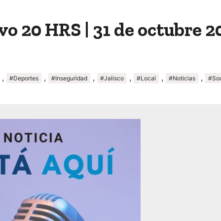
o 20 HRS | 31 de octubre 2
,
,
,
,
,
,
#Deportes
#Inseguridad
#Jalisco
#Local
#Noticias
#So