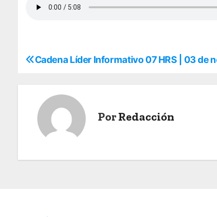
Cadena Líder Informativo 07 HRS | 03 de
N
a
v
Por
Redacción
e
g
a
c
i