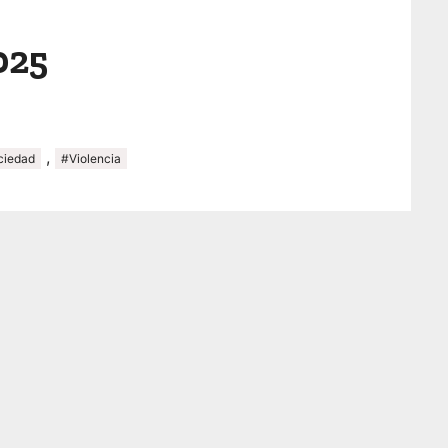
025
,
ciedad
#Violencia