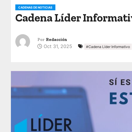
o
CADENAS DE NOTICIAS
Cadena Líder Informativ
Por
Redacción
Oct 31, 2025
#Cadena Líder Informativo