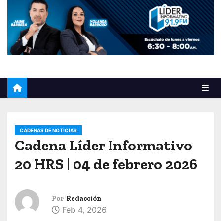
o
CADENAS DE NOTICIAS
Cadena Líder Informativo
20 HRS | 04 de febrero 2026
Por
Redacción
Feb 4, 2026