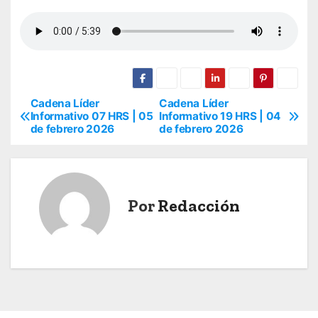
Cadena Líder
Cadena Líder
N
Informativo 07 HRS | 05
Informativo 19 HRS | 04
de febrero 2026
de febrero 2026
a
v
e
Por
Redacción
g
a
c
i