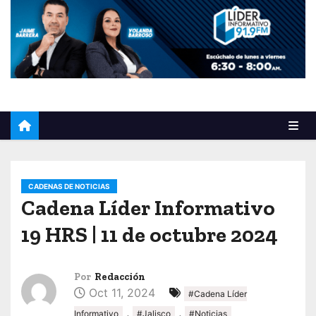
o
CADENAS DE NOTICIAS
Cadena Líder Informativo
19 HRS | 11 de octubre 2024
Por
Redacción
Oct 11, 2024
#Cadena Líder
,
,
Informativo
#Jalisco
#Noticias