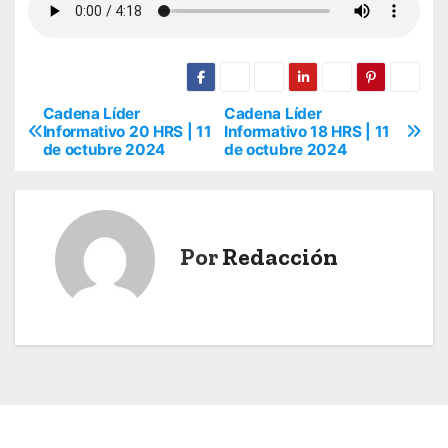
Cadena Líder
Cadena Líder
N
Informativo 20 HRS | 11
Informativo 18 HRS | 11
de octubre 2024
de octubre 2024
a
v
e
Por
Redacción
g
a
c
i
ó