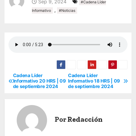
Sep 9, 2024
#Cadena Líder
,
Informativo
#Noticias
Cadena Líder
Cadena Líder
N
Informativo 20 HRS | 09
Informativo 18 HRS | 09
de septiembre 2024
de septiembre 2024
a
v
e
Por
Redacción
g