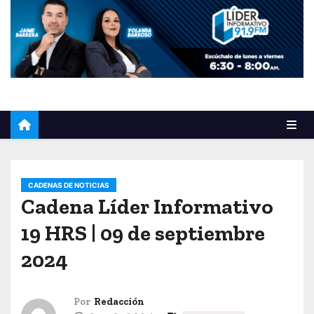
o
CADENAS DE NOTICIAS
Cadena Líder Informativo
19 HRS | 09 de septiembre
2024
Por
Redacción