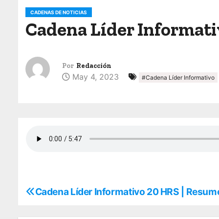
o
CADENAS DE NOTICIAS
Cadena Líder Informati
Por
Redacción
May 4, 2023
#Cadena Líder Informativo
Cadena Líder Informativo 20 HRS | Resu
N
a