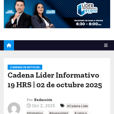
o
CADENAS DE NOTICIAS
Cadena Líder Informativo
19 HRS | 02 de octubre 2025
Por
Redacción
Oct 2, 2025
#Cadena Líder
,
,
,
Informativo
#Inseguridad
#Jalisco