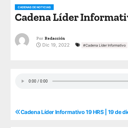
o
CADENAS DE NOTICIAS
Cadena Líder Informativ
Por
Redacción
Dic 19, 2022
#Cadena Líder Informativo
Cadena Líder Informativo 19 HRS | 19 de 
N
a