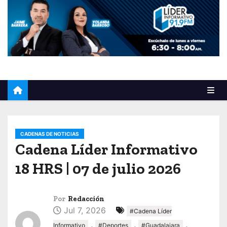
o
CADENAS DE NOTICIAS
Cadena Líder Informativo
18 HRS | 07 de julio 2026
Por
Redacción
Jul 7, 2026
#Cadena Líder
,
,
,
Informativo
#Deportes
#Guadalajara