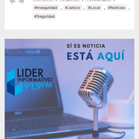
,
,
,
,
#Inseguridad
#Jalisco
#Local
#Noticias
#Seguridad