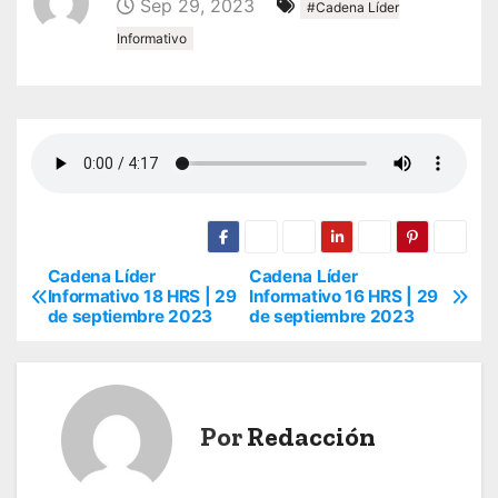
Sep 29, 2023
#Cadena Líder
Informativo
Cadena Líder
Cadena Líder
N
Informativo 18 HRS | 29
Informativo 16 HRS | 29
de septiembre 2023
de septiembre 2023
a
v
e
Por
Redacción
g