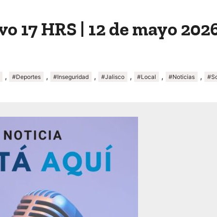
vo 17 HRS | 12 de mayo 202
,
,
,
,
,
,
#Deportes
#Inseguridad
#Jalisco
#Local
#Noticias
#S