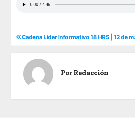
Cadena Líder Informativo 18 HRS | 12 de 
N
a
v
Por
Redacción
e
g
a
c
i