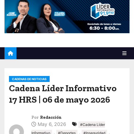
o
CADENAS DE NOTICIAS
Cadena Líder Informativo
17 HRS | 06 de mayo 2026
Por
Redacción
May 6, 2026
#Cadena Líder
,
,
,
Informativo
#Deportes
#Inseguridad