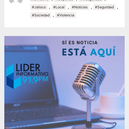
,
,
,
,
#Jalisco
#Local
#Noticias
#Seguridad
,
#Sociedad
#Violencia