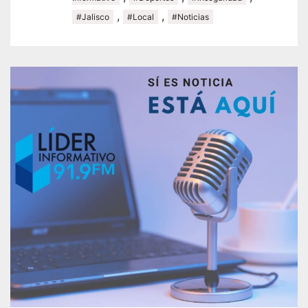
,
,
#Jalisco
#Local
#Noticias