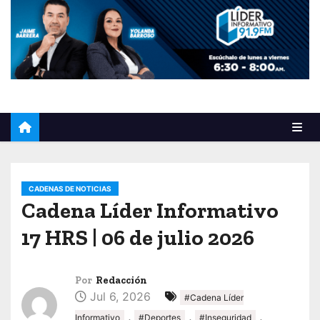
o
CADENAS DE NOTICIAS
Cadena Líder Informativo
17 HRS | 06 de julio 2026
Por
Redacción
Jul 6, 2026
#Cadena Líder
,
,
,
Informativo
#Deportes
#Inseguridad