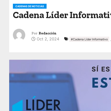
o
CADENAS DE NOTICIAS
Cadena Líder Informativ
Por
Redacción
Oct 2, 2024
#Cadena Líder Informativo