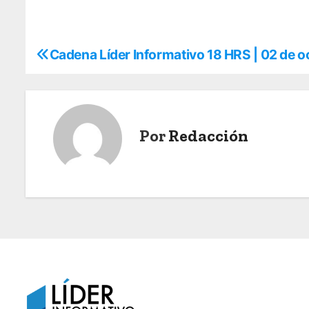
Cadena Líder Informativo 18 HRS | 02 de 
N
a
v
Por
Redacción
e
g
a
c
i
ó
n