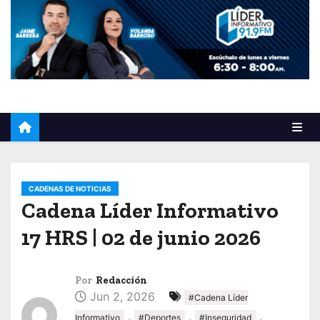
o
CADENAS DE NOTICIAS
Cadena Líder Informativo
17 HRS | 02 de junio 2026
Por
Redacción
Jun 2, 2026
#Cadena Líder
,
,
,
Informativo
#Deportes
#Inseguridad