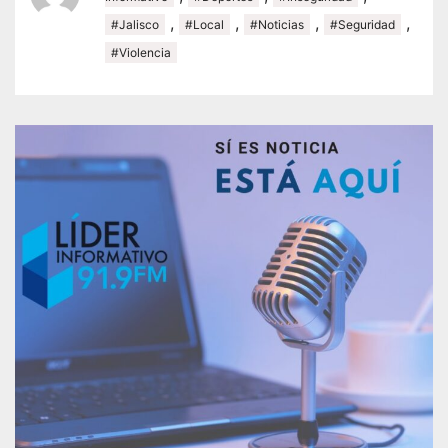
,
,
,
,
#Jalisco
#Local
#Noticias
#Seguridad
#Violencia