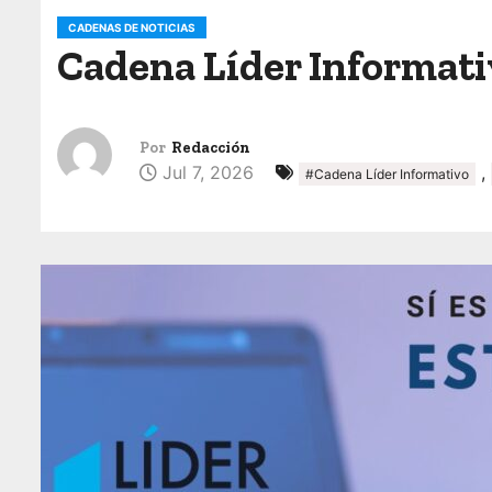
o
CADENAS DE NOTICIAS
Cadena Líder Informativ
Por
Redacción
Jul 7, 2026
,
#Cadena Líder Informativo