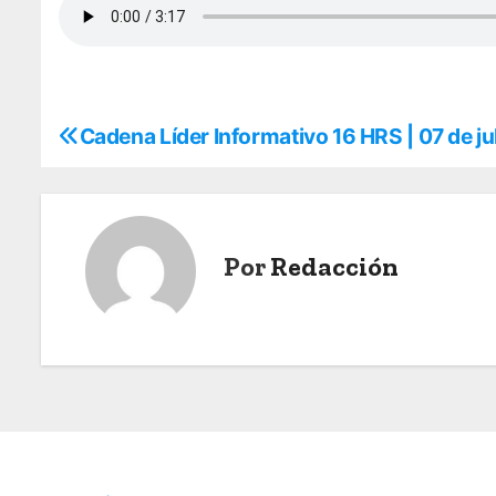
Cadena Líder Informativo 16 HRS | 07 de ju
N
a
v
Por
Redacción
e
g
a
c
i