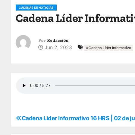
o
CADENAS DE NOTICIAS
Cadena Líder Informativ
Por
Redacción
Jun 2, 2023
#Cadena Líder Informativo
Cadena Líder Informativo 16 HRS | 02 de j
N
a