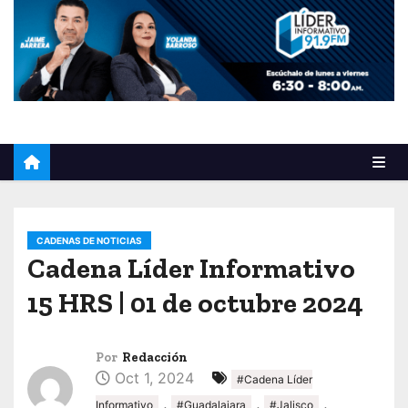
o
CADENAS DE NOTICIAS
Cadena Líder Informativo
15 HRS | 01 de octubre 2024
Por
Redacción
Oct 1, 2024
#Cadena Líder
,
,
,
Informativo
#Guadalajara
#Jalisco