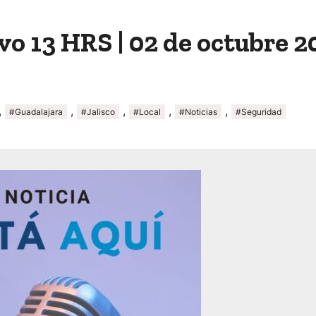
o 13 HRS | 02 de octubre 2
,
,
,
,
,
#Guadalajara
#Jalisco
#Local
#Noticias
#Seguridad