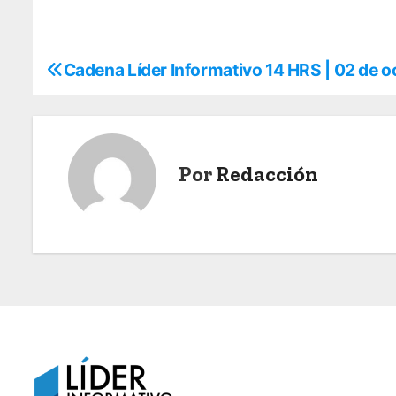
Cadena Líder Informativo 14 HRS | 02 de 
N
a
v
Por
Redacción
e
g
a
c
i
ó
n