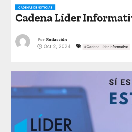
o
CADENAS DE NOTICIAS
Cadena Líder Informativ
Por
Redacción
Oct 2, 2024
#Cadena Líder Informativo