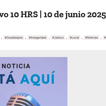
o 10 HRS | 10 de junio 2025
,
,
,
,
,
,
#Guadalajara
#Inseguridad
#Jalisco
#Local
#Noticias
#