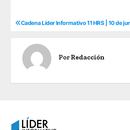
Cadena Líder Informativo 11 HRS | 10 de ju
N
a
v
Por
Redacción
e
g
a
c
i
ó
n