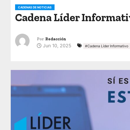
o
CADENAS DE NOTICIAS
Cadena Líder Informativ
Por
Redacción
Jun 10, 2025
#Cadena Líder Informativo