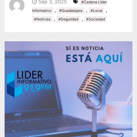
Sep 3, 2025
#Cadena Líder
,
,
,
Informativo
#Guadalajara
#Local
,
,
#Noticias
#Seguridad
#Sociedad