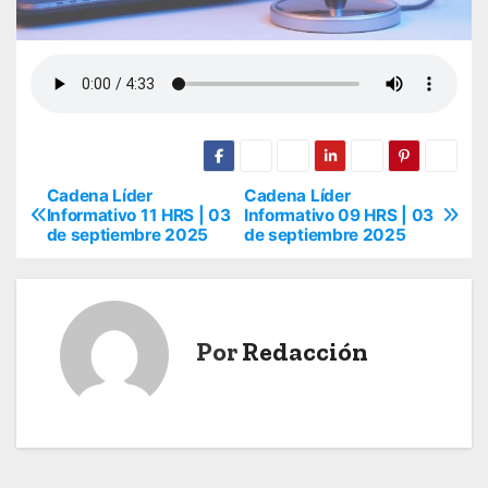
Cadena Líder
Cadena Líder
N
Informativo 11 HRS | 03
Informativo 09 HRS | 03
de septiembre 2025
de septiembre 2025
a
v
e
Por
Redacción
g
a
c