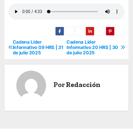
Cadena Líder
Cadena Líder
N
Informativo 09 HRS | 31
Informativo 20 HRS | 30
de julio 2025
de julio 2025
a
v
e
Por
Redacción
g
a
c
i