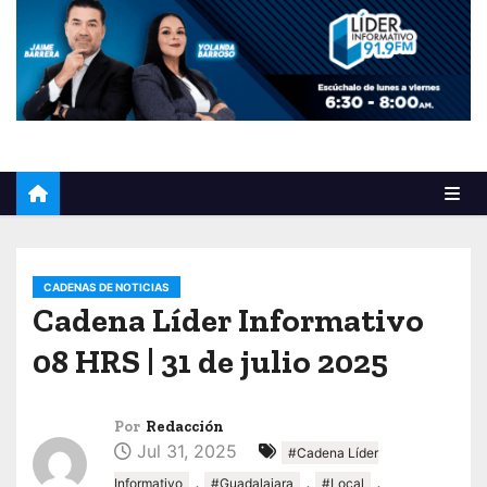
o
CADENAS DE NOTICIAS
Cadena Líder Informativo
08 HRS | 31 de julio 2025
Por
Redacción
Jul 31, 2025
#Cadena Líder
,
,
,
Informativo
#Guadalajara
#Local