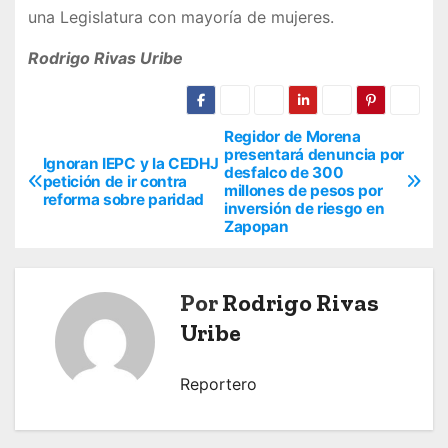
una Legislatura con mayoría de mujeres.
Rodrigo Rivas Uribe
Regidor de Morena
N
presentará denuncia por
Ignoran IEPC y la CEDHJ
desfalco de 300
a
petición de ir contra
millones de pesos por
reforma sobre paridad
inversión de riesgo en
v
Zapopan
e
Por
Rodrigo Rivas
g
Uribe
a
c
Reportero
i