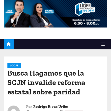
o
LOCAL
Busca Hagamos que la
SCJN invalide reforma
estatal sobre paridad
Por
Rodrigo Rivas Uribe