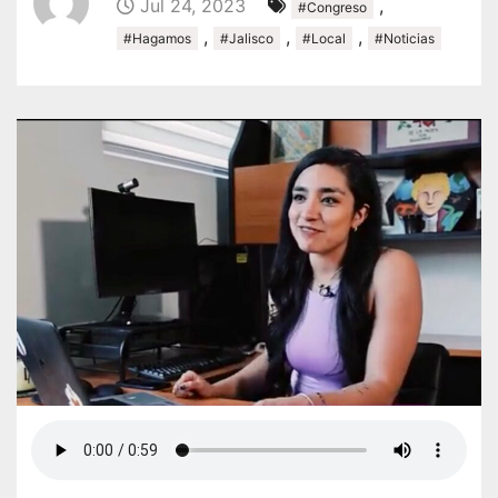
Jul 24, 2023
,
#Congreso
,
,
,
#Hagamos
#Jalisco
#Local
#Noticias