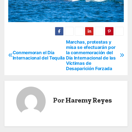
Marchas, protestas y
N
misa se efectuarán por
Conmemoran el Día
la conmemoración del
a
Internacional del Tequila
Día Internacional de las
Víctimas de
v
Desaparición Forzada
e
g
Por
Haremy Reyes
a
c
i