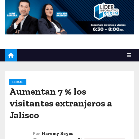
o
LOCAL
Aumentan 7 % los
visitantes extranjeros a
Jalisco
Por
Haremy Reyes