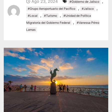
Ago 23, 2024
,
#Gobierno de Jalisco
,
,
#Grupo Aeroportuario del Pacífico
#Jalisco
,
,
#Local
#Turismo
#Unidad de Política
,
Migratoria del Gobierno Federal
#Vanessa Pérez
Lamas