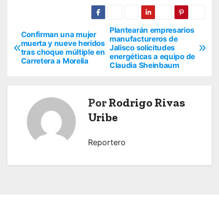
Plantearán empresarios
N
Confirman una mujer
manufactureros de
muerta y nueve heridos
Jalisco solicitudes
a
tras choque múltiple en
energéticas a equipo de
Carretera a Morelia
Claudia Sheinbaum
v
e
Por
Rodrigo Rivas
g
Uribe
a
Reportero
c
i
ó
n