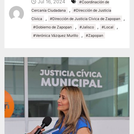
Jul 16, 2024
#Coordinación de
,
Cercanía Ciudadana
#Dirección de Justicia
,
,
Cívica
#Dirección de Justicia Cívica de Zapopan
,
,
,
#Gobierno de Zapopan
#Jalisco
#Local
,
#Verónica Vázquez Murillo
#Zapopan