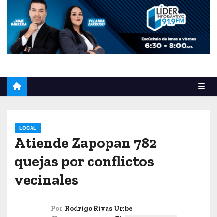
o
LOCAL
Atiende Zapopan 782
quejas por conflictos
vecinales
Por
Rodrigo Rivas Uribe