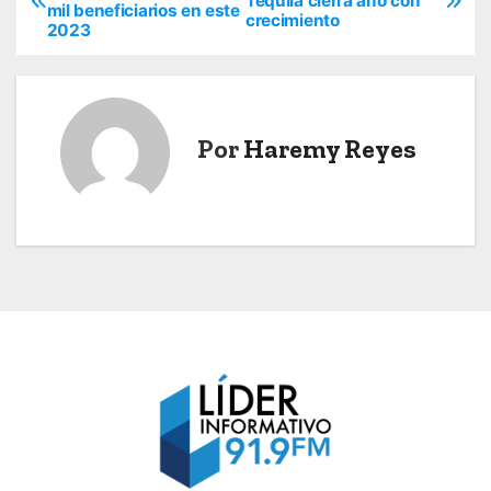
Tequila cierra año con
mil beneficiarios en este
a
crecimiento
2023
v
e
Por
Haremy Reyes
g
a
c
i
ó
n
d
e