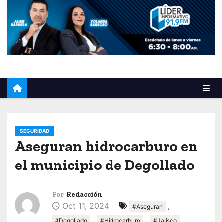
o
SEGURIDAD
Aseguran hidrocarburo en
el municipio de Degollado
Por
Redacción
Oct 11, 2024
,
#Aseguran
,
,
#Degollado
#Hidrocarburo
#Jalisco