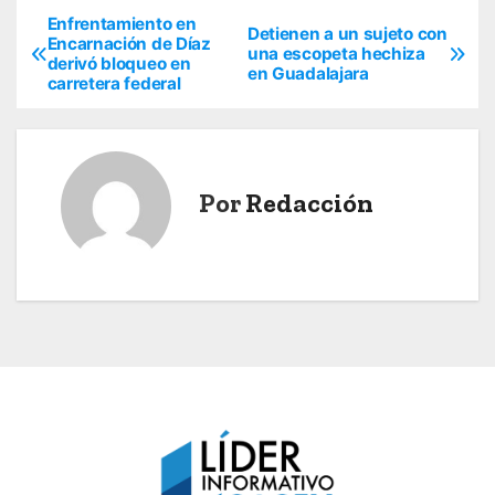
Enfrentamiento en
N
Detienen a un sujeto con
Encarnación de Díaz
una escopeta hechiza
derivó bloqueo en
a
en Guadalajara
carretera federal
v
e
Por
Redacción
g
a
c
i
ó
n
d