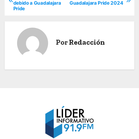
debido a Guadalajara
Guadalajara Pride 2024
a
Pride
v
e
Por
Redacción
g
a
c
i
ó
n
d
e