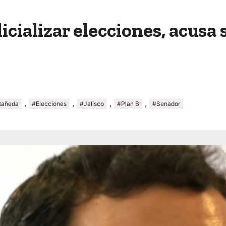
icializar elecciones, acus
,
,
,
,
tañeda
#Elecciones
#Jalisco
#Plan B
#Senador