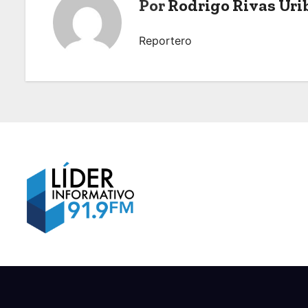
Por
Rodrigo Rivas Uri
e
Reportero
g
a
c
i
ó
n
d
e
e
n