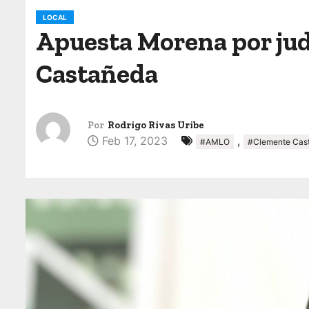
o
LOCAL
Apuesta Morena por jud
Castañeda
Por
Rodrigo Rivas Uribe
Feb 17, 2023
,
#AMLO
#Clemente Cas