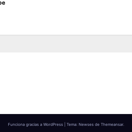
be
Funciona gracias a WordPress
|
Tema: Newses de
Themeansar
.