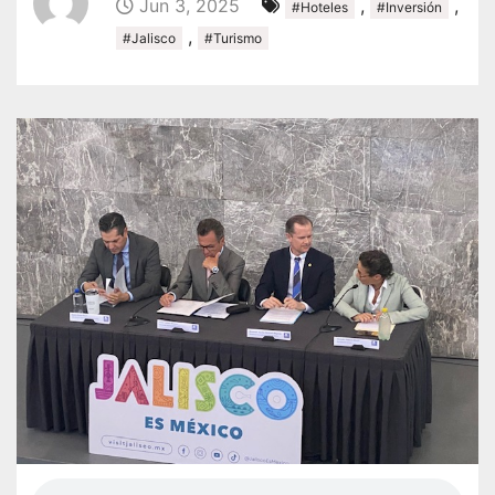
Jun 3, 2025
,
,
#Hoteles
#Inversión
,
#Jalisco
#Turismo