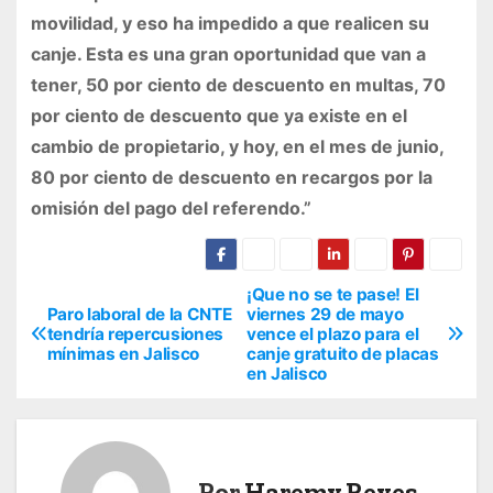
movilidad, y eso ha impedido a que realicen su
canje. Esta es una gran oportunidad que van a
tener, 50 por ciento de descuento en multas, 70
por ciento de descuento que ya existe en el
cambio de propietario, y hoy, en el mes de junio,
80 por ciento de descuento en recargos por la
omisión del pago del referendo.”
¡Que no se te pase! El
N
Paro laboral de la CNTE
viernes 29 de mayo
tendría repercusiones
vence el plazo para el
a
mínimas en Jalisco
canje gratuito de placas
en Jalisco
v
e
g
Por
Haremy Reyes