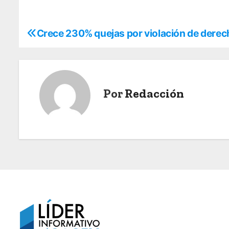
Crece 230% quejas por violación de dere
N
a
v
Por
Redacción
e
g
a
c
i
ó
n