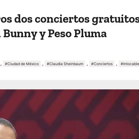
s dos conciertos gratuito
d Bunny y Peso Pluma
,
,
,
,
#Ciudad de México
#Claudia Sheinbaum
#Conciertos
#Intocabl