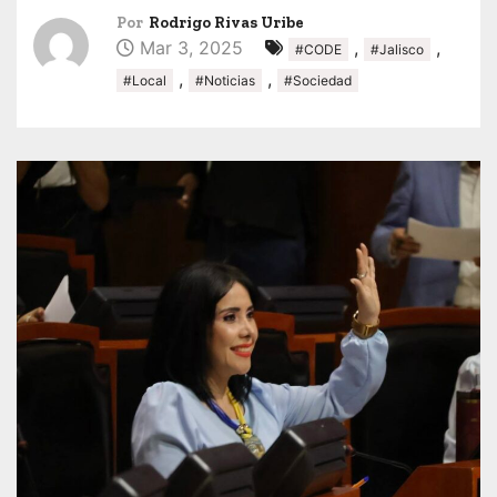
Por
Rodrigo Rivas Uribe
Mar 3, 2025
,
,
#CODE
#Jalisco
,
,
#Local
#Noticias
#Sociedad