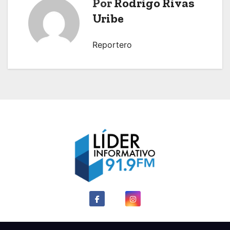
e
Por
Rodrigo Rivas
Uribe
g
a
Reportero
c
i
ó
n
d
e
e
n
t