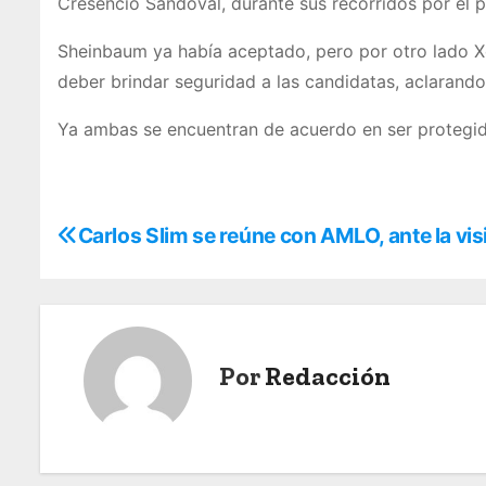
Cresencio Sandoval, durante sus recorridos por el p
Sheinbaum ya había aceptado, pero por otro lado Xó
deber brindar seguridad a las candidatas, aclarand
Ya ambas se encuentran de acuerdo en ser protegidas
N
Carlos Slim se reúne con AMLO, ante la vis
a
v
e
Por
Redacción
g
a