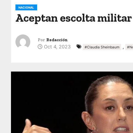
o
NACIONAL
Aceptan escolta militar
Por
Redacción
Oct 4, 2023
,
#Claudia Sheinbaum
#No