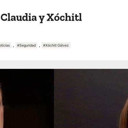
 Claudia y Xóchitl
,
,
ticias
#Seguridad
#Xóchitl Gálvez