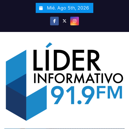
S
Mié. Ago 5th, 2026
a
l
t
a
r
a
l
c
o
n
t
e
n
i
d