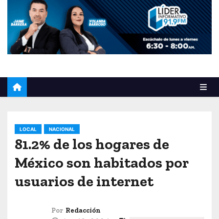
o
LOCAL
NACIONAL
81.2% de los hogares de
México son habitados por
usuarios de internet
Por
Redacción