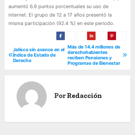
aumentó 6.9 puntos porcentuales su uso de
internet. El grupo de 12 a 17 años presentó la
misma participación (92.4 %) en este periodo.
Más de 14.4 millones de
N
Jalisco sin avance en el
derechohabientes
Índice de Estado de
reciben Pensiones y
a
Derecho
Programas de Bienestar
v
e
Por
Redacción
g
a
c
i